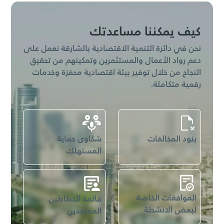
عرض جميع الخدمات
كيف يمكننا مساعدتك
نحن في دائرة التنمية الاقتصادية بالشارقة نعمل على
دعم رواد الأعمال والمستثمرين وتمكينهم من تحقيق
النجاح من خلال توفير بيئة اقتصادية محفزة وخدمات
رقمية متكاملة.
بنود المخالفات
شكاوى حماية
المستهلك
الموافقات الخاصة
قائمة الخطاطين
لبعض الانشطة
المعتمدين