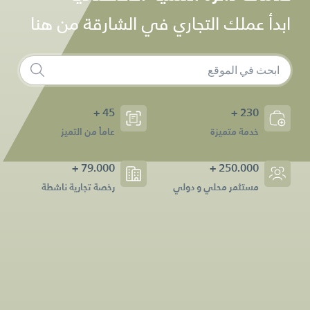
ابدأ عملك التجاري في الشارقة من هنا
45 +
230 +
خدمة متميزة
عاماً من التميز
79.000 +
250.000 +
مستثمر محلي و دولي
رخصة تجارية ناشطة