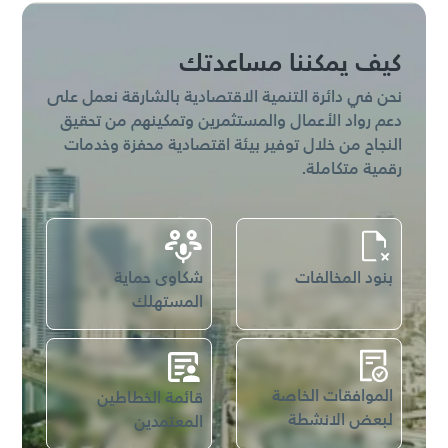
عرض جميع الخدمات
كيف يمكننا مساعدتك
نحن في دائرة التنمية الاقتصادية بالشارقة نعمل على
دعم رواد الأعمال والمستثمرين وتمكينهم من تحقيق
النجاح من خلال توفير بيئة اقتصادية محفزة وخدمات
رقمية متكاملة.
بنود المخالفات
شكاوى حماية
المستهلك
الموافقات الخاصة
قائمة الخطاطين
لبعض الانشطة
المعتمدين