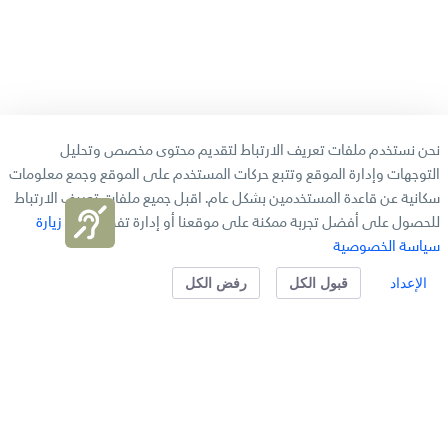
نحن نستخدم ملفات تعريف الارتباط لتقديم محتوى مخصص وتحليل
التوجهات وإدارة الموقع وتتبع حركات المستخدم على الموقع وجمع معلومات
خريطة الموقع
الاستراتيجية المؤسسية
سكانية عن قاعدة المستخدمين بشكل عام. اقبل جميع ملفات تعريف الارتباط
الهيكل التنظيمي
ميثاق خدمة المتعاملين
للحصول على أفضل تجربة ممكنة على موقعنا أو إدارة تفضيلاتك.
زيارة
بريد الموظفين
شهادات وجوائز
سياسة الخصوصية
الأسئلة الشائعة
الإعداد
قبول الكل
رفض الكل
دائرة الموارد البشرية
خدمات الموظفين
تواصل معنا
حمل التطبيق وسجل الآن
تابعنا