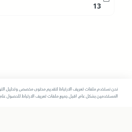
13
نحن نستخدم ملفات تعريف الارتباط لتقديم محتوى مخصص وتحليل التوج
المستخدمين بشكل عام. اقبل جميع ملفات تعريف الارتباط للحصول على
خريطة الموقع
الاستر
الهيكل التنظيمي
ميثاق 
بريد الموظفين
شهادات
الأسئلة الشائعة