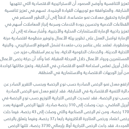
تعزيز التنافسية وأوضح المحمود أن الاستراتيجية الاقتصادية التي تنتهجها
الشارقة، والمتوافقة مع توجيهات القيادة الرشيدة، تسهم في تعزيز تنافسية
الإمارة وتحقيق معدلات نمو متصاعدة، لافتاً إلى أن التطور المستمر في
القطاعات الخدمية وتحسين جودة الخدمات وسرعة إنجاز المعاملات أسهم في
تعزيز جاذبية الإمارة للاستثمارات المحلية والأجنبية. وأشار سعادته إلى أن
الإمارة تواصل العمل على تطوير بيئة الأعمال وتوفير منظومة اقتصادية مرنة
ومتطورة، تعتمد على عناصر جذب متعددة تشمل الموقع الاستراتيجي، والبنية
التحتية الحديثة، والخدمات الحكومية الذكية، بما يدعم استقطاب مزيد من
المستثمرين ورواد الأعمال خلال المرحلة المقبلة. كما وأكد أن حركة رخص الأعمال
خلال أبريل تعكس استدامة النمو الاقتصادي في الشارقة، وتعزز مكانتها كواحدة
من أبرز الوجهات الاقتصادية والاستثمارية في المنطقة.
ارتفع معدل نمو الرخص الصادرة حسب نوع الرخصة وبحسب التقرير الصادر عن
دائرة التنمية الاقتصادية في الشارقة، فقد ارتفع معدل نمو الرخص الصادرة
حسب نوع الرخصة، فقد تصدرت الرخص التجارية التوزيع حسب نوع الرخصة في
أبريل الماضي، حيث وصلت إلى 310 رخصة صادرة، تليها الرخص المهنية بعدد
170 رخصة، ومن ثم الرخص الصناعية والتي وصلت إلى 43 رخصة، فيما حلت
رخص اعتماد ورخص المتاجرة الالكترونية رابعا بـ37 رخصة. وفيما يتعلق بالرخص
المجددة، فقد جاءت الرخص التجارية أولاً بإجمالي 3730 رخصة، تلتها الرخص