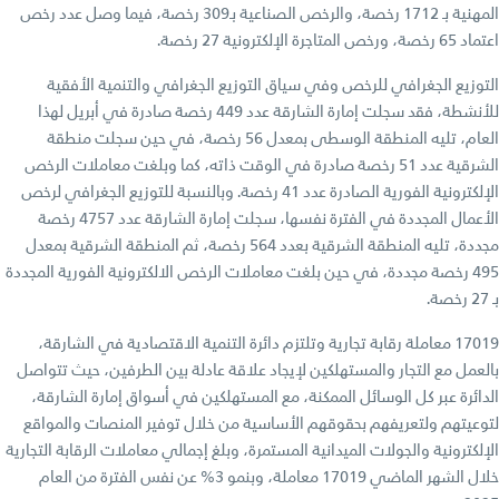
المهنية بـ 1712 رخصة، والرخص الصناعية بـ309 رخصة، فيما وصل عدد رخص
اعتماد 65 رخصة، ورخص المتاجرة الإلكترونية 27 رخصة.
التوزيع الجغرافي للرخص وفي سياق التوزيع الجغرافي والتنمية الأفقية
للأنشطة، فقد سجلت إمارة الشارقة عدد 449 رخصة صادرة في أبريل لهذا
العام، تليه المنطقة الوسطى بمعدل 56 رخصة، في حين سجلت منطقة
الشرقية عدد 51 رخصة صادرة في الوقت ذاته، كما وبلغت معاملات الرخص
الإلكترونية الفورية الصادرة عدد 41 رخصة. وبالنسبة للتوزيع الجغرافي لرخص
الأعمال المجددة في الفترة نفسها، سجلت إمارة الشارقة عدد 4757 رخصة
مجددة، تليه المنطقة الشرقية بعدد 564 رخصة، ثم المنطقة الشرقية بمعدل
495 رخصة مجددة، في حين بلغت معاملات الرخص الالكترونية الفورية المجددة
بـ 27 رخصة.
17019 معاملة رقابة تجارية وتلتزم دائرة التنمية الاقتصادية في الشارقة،
بالعمل مع التجار والمستهلكين لإيجاد علاقة عادلة بين الطرفين، حيث تتواصل
الدائرة عبر كل الوسائل الممكنة، مع المستهلكين في أسواق إمارة الشارقة،
لتوعيتهم ولتعريفهم بحقوقهم الأساسية من خلال توفير المنصات والمواقع
الإلكترونية والجولات الميدانية المستمرة، وبلغ إجمالي معاملات الرقابة التجارية
خلال الشهر الماضي 17019 معاملة، وبنمو 3% عن نفس الفترة من العام