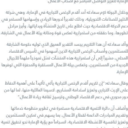
الإمارة لتعزيز التواصل المباشر مع أصحاب الأعمال.
وخلال الجولة كرّم سعادته أحد أقدم الرخص التجارية في الإمارة، وهي شركة
الخليج للصناعات التحويلية، وذلك تقديراً لدورها الريادي وإسهامها المستمر في
دعم الحركة الاقتصادية حيث اطلع على تاريخ المنشأة وبداياتها، وأبرز مراحل
تطورها، وما حققته من استمرارية تعكس قوة ومتانة بيئة الأعمال في الشارقة.
وأكد سعادته أن هذا التكريم يجسد التقدير العميق الذي توليه حكومة الشارقة
للمستثمرين وأصحاب الرخص التجارية الذين أسهموا في تأسيس الاقتصاد
المحلي، مشيراً إلى أن استمرارية هذه المنشآت تمثل نموذجاً ملهماً للأجيال
الجديدة من المستثمرين، وتعكس بيئة الأعمال المستقرة والمحفزة التي توفرها
الإمارة.
وقال سعادته: “إن تكريم أقدم الرخص التجارية يأتي تأكيداً على أهمية الحفاظ
على الإرث التجاري وتعزيز استدامة المشاريع، لاسيما العائلية منها، لما لها من
دور محوري في دعم الاقتصاد الوطني وترسيخ ثقافة ريادة الأعمال.”
وأضاف أن دائرة التنمية الاقتصادية مستمرة في تطوير منظومة خدماتها
وتقديم المبادرات الداعمة لقطاع الأعمال، بما يسهم في تمكين المستثمرين
وتعزيز تنافسية الأنشطة الاقتصادية، انسجاماً مع رؤية الإمارة نحو تحقيق تنمية