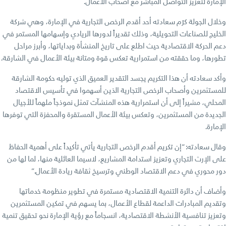
الإمارة لتعزيز التواصل المباشر مع أصحاب الأعمال.
وخلال الجولة كرّم سعادته أحد أقدم الرخص التجارية في الإمارة، وهي شركة
الخليج للصناعات التحويلية، وذلك تقديراً لدورها الريادي وإسهامها المستمر في
دعم الحركة الاقتصادية حيث اطلع على تاريخ المنشأة وبداياتها، وأبرز مراحل
تطورها، وما حققته من استمرارية تعكس قوة ومتانة بيئة الأعمال في الشارقة.
وأكد سعادته أن هذا التكريم يجسد التقدير العميق الذي توليه حكومة الشارقة
للمستثمرين وأصحاب الرخص التجارية الذين أسهموا في تأسيس الاقتصاد
المحلي، مشيراً إلى أن استمرارية هذه المنشآت تمثل نموذجاً ملهماً للأجيال
الجديدة من المستثمرين، وتعكس بيئة الأعمال المستقرة والمحفزة التي توفرها
الإمارة.
وقال سعادته: “إن تكريم أقدم الرخص التجارية يأتي تأكيداً على أهمية الحفاظ
على الإرث التجاري وتعزيز استدامة المشاريع، لاسيما العائلية منها، لما لها من
دور محوري في دعم الاقتصاد الوطني وترسيخ ثقافة ريادة الأعمال.”
وأضاف أن دائرة التنمية الاقتصادية مستمرة في تطوير منظومة خدماتها
وتقديم المبادرات الداعمة لقطاع الأعمال، بما يسهم في تمكين المستثمرين
وتعزيز تنافسية الأنشطة الاقتصادية، انسجاماً مع رؤية الإمارة نحو تحقيق تنمية