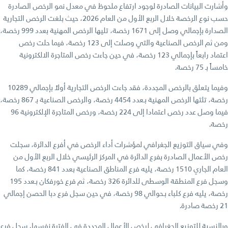
وأشارت البيانات الصادرة لوجود ارتفاع ملحوظ في معدل نمو الرخص الصادرة
حسب نوع الرخصة خلال الربع الأول من العام 2026، حيث بلغت الرخص التجارية
الصدارة بإجمالي وصل إلى 1671 رخصة، تليها الرخص المهنية بعدد 999 رخصة،
ومن ثم الرخص الصناعية والتي وصلت إلى 123 رخصة، فيما حلت رخص
اعتماد رابعاً بإجمالي 123 رخصة، في حين جاءت رخص المتاجرة الالكترونية
خامساً بـ 75 رخصة.
وفيما يتعلق بالرخص المجددة، فقد جاءت الرخص التجارية أولاً بإجمالي 10289
رخصة، تلتها الرخص المهنية بـعدد 4454 رخصة، والرخص الصناعية بـ 867 رخصة،
فيما وصل عدد رخص اعتمادا إلى 224 رخصة، ورخص المتاجرة الإلكترونية 96
رخصة.
وفي سياق التوزيع الجغرافي لمؤشرات أداء الرخص في أفرع الدائرة، سجلت
رخص الأعمال الصادرة بفرع الدائرة في المركز الرئيسي خلال الربع الأول من
العام الجاري 1510 رخصة، يليه فرع المناطق الصناعية بعدد 841 رخصة، كما
وسجل فرع المنطقة الوسطى للدائرة 326 رخصة، ثم فرع خورفكان بـعدد 195
رخصة، يليه فرع كلباء بـحوالي 98 رخصة، في حين سجل فرع دبا الحصن إجمالي
21 رخصة صادرة.
وبالنسبة للتوزيع الجغرافي لرخص الأعمال المجددة في الفترة نفسها، سجل فرع