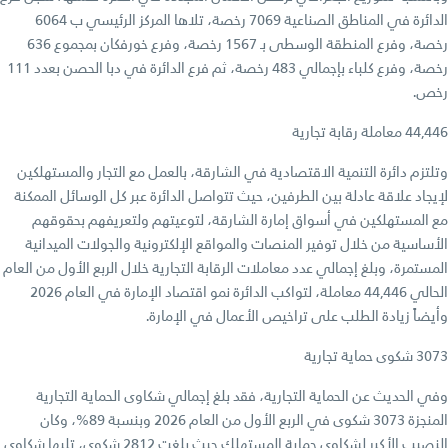
الدائرة في المناطق الصناعية 7069 رخصة، تلاها المركز الرئيسي ب 6064
رخصة، وفرع المنطقة الوسطى بـ 1567 رخصة، وفرع خورفكان بمجموع 636
رخصة، وفرع كلباء بإجمالي 483 رخصة، ثم فرع الدائرة في دبا الحصن بعدد 111
رخص.
44,446 معاملة رقابة تجارية
وتلتزم دائرة التنمية الاقتصادية في الشارقة، بالعمل مع التجار والمستهلكين
لإيجاد علاقة عادلة بين الطرفين، حيث تتواصل الدائرة عبر كل الوسائل الممكنة
مع المستهلكين في أسواق إمارة الشارقة، لتوعيتهم ولتعريفهم بحقوقهم
الأساسية من خلال توفير المنصات والمواقع الإلكترونية والجولات الميدانية
المستمرة، وبلغ إجمالي عدد معاملات الرقابة التجارية خلال الربع الأول من العام
الحالي 44,446 معاملة، لتواكب الدائرة نمو اقتصاد الإمارة في العام 2026
وأيضاً زيادة الطلب على تراخيص الأعمال في الإمارة.
3073 شكوى حماية تجارية
وفي الحديث عن الحماية التجارية، فقد بلغ إجمالي شكاوى الحماية التجارية
المنجزة 3073 شكوى في الربع الأول من العام 2026 وبنسبة 89%، وكان
النصيب الأكبر لشكاوى حماية المستهلك حيث بلغت 2812 شكوى، تليها شكاوى