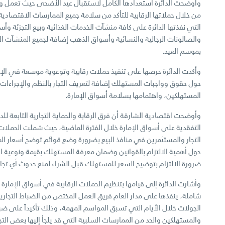
وأوضحت الدائرة استعدادها الكامل لاستقبال عيد الأضحى حيث تعمل وف
من خلال حملاتها الرقابية للتأكد من سلامة جميع الممارسات الاقتصادية
التي نفذتها الدائرة على كافة منشآت الخدمات الغذائية وبيع التجزئة و
والصالونات الرجالية والنسائية وأسواق الذهب إضافة لجميع المنشآت ال
بموسم العيد.
وأكدت الدائرة حرصها على تنفيذ حملات رقابية وتوعوية موسعة في الإم
حول حقوق وواجبات المستهلك إضافة لتعريف التجار بالنظم والإجراءات
المستهلكين، واهتمامها بسلامة أسواق الإمارة.
وأوضحت اقتصادية الشارقة أن فرق الرقابة والحماية التجارية التابعة للدائ
التفقدية على أسواق الإمارة خلال الفترة الماضية، حيث شملت الحملات 
التجار والمستثمرين في منافذ البيع بضرورة وضع قوائم توضح أسعار الم
حول أهمية الالتزام بالقوانين وضمان معرفة المستهلك بقيمة ونوعية ا
ضرورة الالتزام بتوضيح السعر للمستهلك قبل الشراء لمنع حدوث أي تجاو
وأشارت الدائرة إلى قيامها بتنظيم الحملات الرقابية في أسواق الإمار
شاملة، ينفذها على مدار العام فريق العمل المختص من الضباط التجاري
الجولات خلال الأيام التي تسبق المواسم المهمة، وذلك تأكيداً على ضب
والمستهلكين والحد من الممارسات السلبية التي قد يلجأ إليها بعض التجا