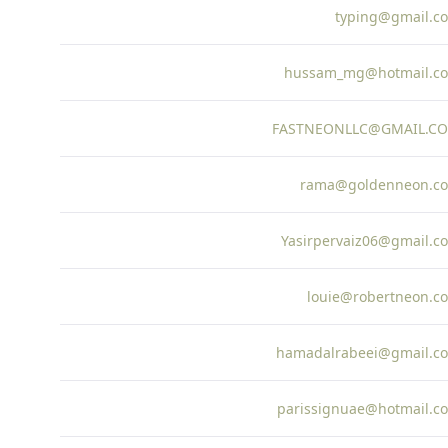
typing@gmail.c
hussam_mg@hotmail.c
FASTNEONLLC@GMAIL.C
rama@goldenneon.c
Yasirpervaiz06@gmail.c
louie@robertneon.c
hamadalrabeei@gmail.c
parissignuae@hotmail.c