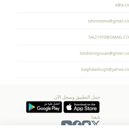
a@a.c
sdsmstone@gmail.c
SALI1970@GMAIL.C
londonsignuae@gmail.c
baghdadisign@yahoo.c
حمل التطبيق وسجل الآن
تابعنا