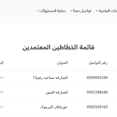
مات الرقمية
تواصل معنا
حماية المستهلك
قائمة الخطاطين المعتمدين
رقم التواصل
العنوان
الب
0559955339
الشارقة-صناعية رقم13
om
0507298240
الشارقة-السور
mail.com
0582526163
خورفكان-اليرموك
om