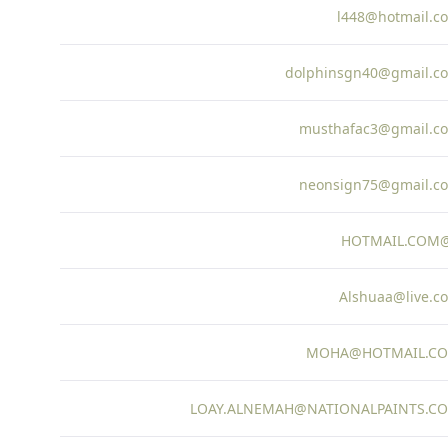
l448@hotmail.c
dolphinsgn40@gmail.c
musthafac3@gmail.c
neonsign75@gmail.c
Alshuaa@live.c
MOHA@HOTMAIL.C
LOAY.ALNEMAH@NATIONALPAINTS.C