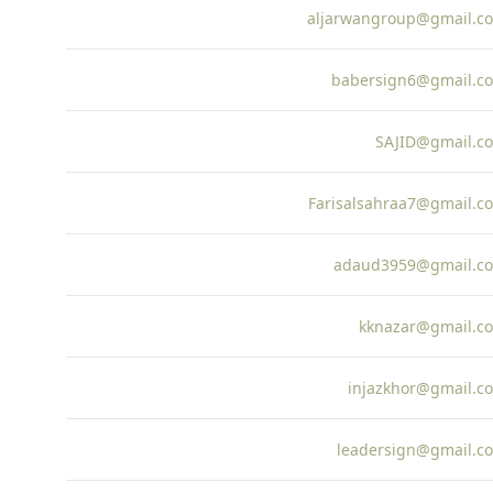
aljarwangroup@gmail.c
babersign6@gmail.c
SAJID@gmail.c
Farisalsahraa7@gmail.c
adaud3959@gmail.c
kknazar@gmail.c
injazkhor@gmail.c
leadersign@gmail.c