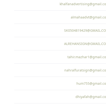
khalfanadvertising@gmail.c
almahaadvt@gmail.c
SK0504819429@GMAIL.C
ALREHANSIGN@GMAIL.C
tahir.mazhar1@gmail.c
nahralfuratsign@gmail.c
hum755@gmail.c
dhiyafah@gmail.c