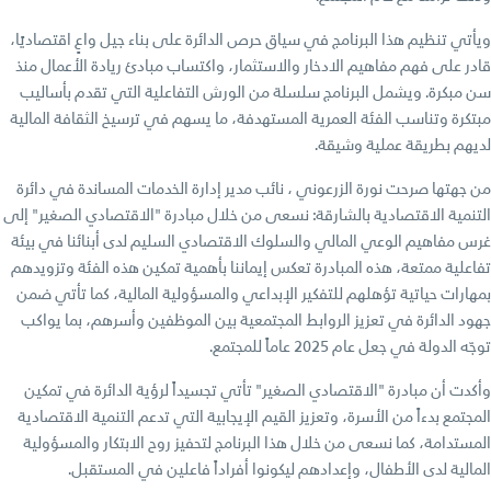
ويأتي تنظيم هذا البرنامج في سياق حرص الدائرة على بناء جيل واعٍ اقتصاديًا،
قادر على فهم مفاهيم الادخار والاستثمار، واكتساب مبادئ ريادة الأعمال منذ
سن مبكرة. ويشمل البرنامج سلسلة من الورش التفاعلية التي تقدم بأساليب
مبتكرة وتناسب الفئة العمرية المستهدفة، ما يسهم في ترسيخ الثقافة المالية
لديهم بطريقة عملية وشيقة.
من جهتها صرحت نورة الزرعوني ، نائب مدير إدارة الخدمات المساندة في دائرة
التنمية الاقتصادية بالشارقة: نسعى من خلال مبادرة "الاقتصادي الصغير" إلى
غرس مفاهيم الوعي المالي والسلوك الاقتصادي السليم لدى أبنائنا في بيئة
تفاعلية ممتعة، هذه المبادرة تعكس إيماننا بأهمية تمكين هذه الفئة وتزويدهم
بمهارات حياتية تؤهلهم للتفكير الإبداعي والمسؤولية المالية، كما تأتي ضمن
جهود الدائرة في تعزيز الروابط المجتمعية بين الموظفين وأسرهم، بما يواكب
توجّه الدولة في جعل عام 2025 عاماً للمجتمع.
وأكدت أن مبادرة "الاقتصادي الصغير" تأتي تجسيداً لرؤية الدائرة في تمكين
المجتمع بدءاً من الأسرة، وتعزيز القيم الإيجابية التي تدعم التنمية الاقتصادية
المستدامة، كما نسعى من خلال هذا البرنامج لتحفيز روح الابتكار والمسؤولية
المالية لدى الأطفال، وإعدادهم ليكونوا أفراداً فاعلين في المستقبل.