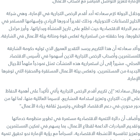
الإمارة لتعزيز التواصل المباشر مع أصحاب الأعمال.
وخلال الجولة كرّم سعادته أحد أقدم الرخص التجارية في الإمارة، وهي شركة
الخليج للصناعات التحويلية، وذلك تقديراً لدورها الريادي وإسهامها المستمر في
دعم الحركة الاقتصادية حيث اطلع على تاريخ المنشأة وبداياتها، وأبرز مراحل
تطورها، وما حققته من استمرارية تعكس قوة ومتانة بيئة الأعمال في الشارقة.
وأكد سعادته أن هذا التكريم يجسد التقدير العميق الذي توليه حكومة الشارقة
للمستثمرين وأصحاب الرخص التجارية الذين أسهموا في تأسيس الاقتصاد
المحلي، مشيراً إلى أن استمرارية هذه المنشآت تمثل نموذجاً ملهماً للأجيال
الجديدة من المستثمرين، وتعكس بيئة الأعمال المستقرة والمحفزة التي توفرها
الإمارة.
وقال سعادته: “إن تكريم أقدم الرخص التجارية يأتي تأكيداً على أهمية الحفاظ
على الإرث التجاري وتعزيز استدامة المشاريع، لاسيما العائلية منها، لما لها من
دور محوري في دعم الاقتصاد الوطني وترسيخ ثقافة ريادة الأعمال.”
وأضاف أن دائرة التنمية الاقتصادية مستمرة في تطوير منظومة خدماتها
وتقديم المبادرات الداعمة لقطاع الأعمال، بما يسهم في تمكين المستثمرين
وتعزيز تنافسية الأنشطة الاقتصادية، انسجاماً مع رؤية الإمارة نحو تحقيق تنمية