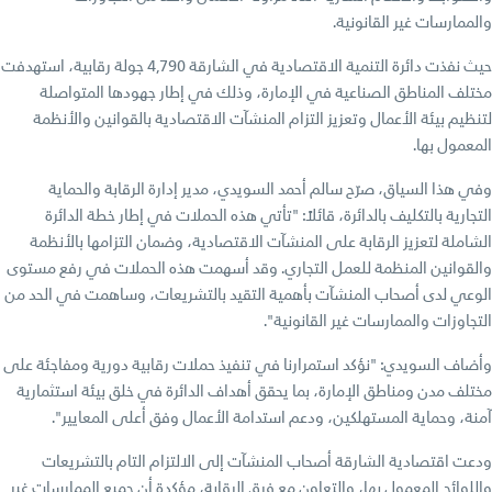
والممارسات غير القانونية.
حيث نفذت دائرة التنمية الاقتصادية في الشارقة 4,790 جولة رقابية، استهدفت
مختلف المناطق الصناعية في الإمارة، وذلك في إطار جهودها المتواصلة
لتنظيم بيئة الأعمال وتعزيز التزام المنشآت الاقتصادية بالقوانين والأنظمة
المعمول بها.
وفي هذا السياق، صرّح سالم أحمد السويدي، مدير إدارة الرقابة والحماية
التجارية بالتكليف بالدائرة، قائلاً: "تأتي هذه الحملات في إطار خطة الدائرة
الشاملة لتعزيز الرقابة على المنشآت الاقتصادية، وضمان التزامها بالأنظمة
والقوانين المنظمة للعمل التجاري. وقد أسهمت هذه الحملات في رفع مستوى
الوعي لدى أصحاب المنشآت بأهمية التقيد بالتشريعات، وساهمت في الحد من
التجاوزات والممارسات غير القانونية".
وأضاف السويدي: "نؤكد استمرارنا في تنفيذ حملات رقابية دورية ومفاجئة على
مختلف مدن ومناطق الإمارة، بما يحقق أهداف الدائرة في خلق بيئة استثمارية
آمنة، وحماية المستهلكين، ودعم استدامة الأعمال وفق أعلى المعايير".
ودعت اقتصادية الشارقة أصحاب المنشآت إلى الالتزام التام بالتشريعات
واللوائح المعمول بها، والتعاون مع فرق الرقابة، مؤكدة أن جميع الممارسات غير