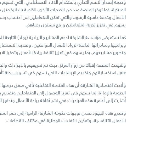
وخدمة إصدار الاسم التجاري باستخدام الذكاء الاصطناعي، التي تسهم في
المبتكرة، كما توفر المنصة عدد من الخدمات الأخرى الخاصة بالدائرة مث
الأعمال وخدمة حاسبة الرسوم والتي تمكن المتعاملين من احتساب رس
يسهم في تعزيز تجربة المتعاملين ورفع مستوى رضاهم.
كما تستعرض مؤسسة الشارقة لدعم المشاريع الريادية (رواد) التابعة للد
وبرامجها ومبادراتها الداعمة لرواد الأعمال المواطنين، وتقديم الاستشا
وتطوير مشاريعهم، بما يسهم في تعزيز ثقافة ريادة الأعمال وتحفيز الابت
وشهدت المنصة إقبالاً من زوار المركز، حيث تم تعريفهم بالإجراءات وال
على استفساراتهم وتقديم الإرشادات التي تسهم في تسهيل رحلة تأسي
وأكدت اقتصادية الشارقة أن هذه المنصة التفاعلية تأتي ضمن حرصها 
الحيوية بالإمارة، بما يسهم في تعزيز الوصول إلى المتعاملين وتقديم خ
أشارت إلى أهمية هذه المبادرات في نشر ثقافة ريادة الأعمال وتحفيز 
وتندرج هذه الجهود ضمن توجهات حكومة الشارقة الرامية إلى دعم النمو 
الأعمال التنافسية، وتمكين الكفاءات الوطنية في مختلف القطاعات.