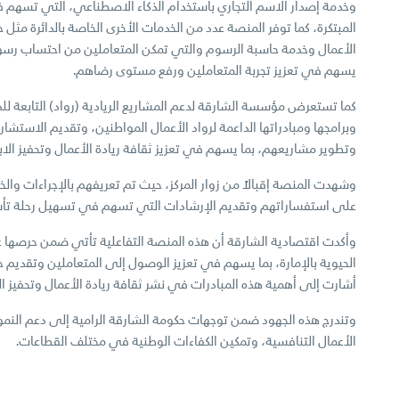
وخدمة إصدار الاسم التجاري باستخدام الذكاء الاصطناعي، التي تسهم في
المبتكرة، كما توفر المنصة عدد من الخدمات الأخرى الخاصة بالدائرة مث
الأعمال وخدمة حاسبة الرسوم والتي تمكن المتعاملين من احتساب رس
يسهم في تعزيز تجربة المتعاملين ورفع مستوى رضاهم.
كما تستعرض مؤسسة الشارقة لدعم المشاريع الريادية (رواد) التابعة للد
وبرامجها ومبادراتها الداعمة لرواد الأعمال المواطنين، وتقديم الاستشا
وتطوير مشاريعهم، بما يسهم في تعزيز ثقافة ريادة الأعمال وتحفيز الابت
وشهدت المنصة إقبالاً من زوار المركز، حيث تم تعريفهم بالإجراءات وال
على استفساراتهم وتقديم الإرشادات التي تسهم في تسهيل رحلة تأسي
وأكدت اقتصادية الشارقة أن هذه المنصة التفاعلية تأتي ضمن حرصها 
الحيوية بالإمارة، بما يسهم في تعزيز الوصول إلى المتعاملين وتقديم خ
أشارت إلى أهمية هذه المبادرات في نشر ثقافة ريادة الأعمال وتحفيز 
وتندرج هذه الجهود ضمن توجهات حكومة الشارقة الرامية إلى دعم النمو 
الأعمال التنافسية، وتمكين الكفاءات الوطنية في مختلف القطاعات.