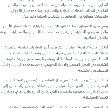
التجاري، إلى جانب الجهود المبذولة في مجالات الامتثال والحوكمة والدعم
القانوني لمختلف القطاعات التجارية والصناعية، ومكافحة غسل الأموال،
والمشاركة بفعالية في المعارض والفعاليات المحلية والخارجية.
وفي محور “الأسواق”، سلط التقرير الضوء على الرقابة الفاعلة لضمان الأمان
والجودة، وتعزيز الحماية التجارية ورفع كفاءة ضبط الأسواق، والاستجابة السريعة
والحلول التفاعلية.
أما في جانب “الرقمية”، فقد أبرز التقرير عدداً من المبادرات الرقمية المتطورة،
شملت الخدمات الذكية، وتحسين تجربة المتعامل، وتوظيف تقنيات الذكاء
الاصطناعي، وتطوير المنظومات الإلكترونية، بما ينسجم مع توجهات حكومة
الشارقة في التحول الرقمي والابتكار الحكومي، ودعم منظومة البيانات والذكاء
الاصطناعي المتقدمة.
كما تناول التقرير جهود الدائرة في مجال التواصل المؤسسي وتنمية الموارد
البشرية، عبر برامج التدريب والتأهيل، وتحفيز الكفاءات، وتعزيز بيئة العمل، إلى
جانب المبادرات المجتمعية والإنسانية التي نفذتها الدائرة خلال العام، ومبادرات
التنمية المستدامة.
كما استعرض التقرير ضمن باب “التطوير” تعزيز الكفاءة المؤسسية، وإدارة