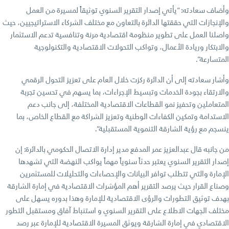
وأضاف سعادته: “يأتي إصدار التقرير السنوي توثيقاً لمسيرة من العمل
والإنجازات التي حققتها الدائرة بالتعاون مع مختلف الشركاء الاستراتيجيين، حيث
واصلنا العمل على تطوير منظومة اقتصادية مرنة وتنافسية تدعم الاستثمار
والابتكار وريادة الأعمال، وتواكب التحولات الاقتصادية والتكنولوجية
المتسارعة”.
وأشار سعادته إلى أن الدائرة ركزت خلال العام على تعزيز التحول الرقمي
والارتقاء بجودة الخدمات وتبسيط الإجراءات، بما يسهم في تحسين تجربة
المتعاملين وتحفيز نمو القطاعات الاقتصادية المختلفة، إلى جانب دعم
الاستدامة وتمكين الكفاءات الوطنية وتعزيز الشراكة مع القطاع الخاص، بما
ينسجم مع رؤية الشارقة التنموية المستقبلية”.
من جانبه قال عبدالعزيز عمر المدفع مدير إدارة الاتصال الحكومي بالدائرة: إن
إصدار التقرير السنوي يعتبر حدثاً سنوياً مهماً يواكب النهضة التي تشهدها
الإمارة والتي تتطلب توافر البيانات والإحصاءات والتحليلات للمستثمرين
وصناع القرار حيث يرصد التقرير أهم المؤشرات الاقتصادية في إمارة الشارقة
بهدف توثيق التطورات والرؤى الاقتصادية للإمارة وهذا بدوره يسهل على
مختلف الجهات الاطلاع على التقرير السنوي و استنباط آفاق ومستقبل التطور
الاقتصادي في إمارة الشارقة ويوثق المسيرة الاقتصادية للإمارة عبر رصد