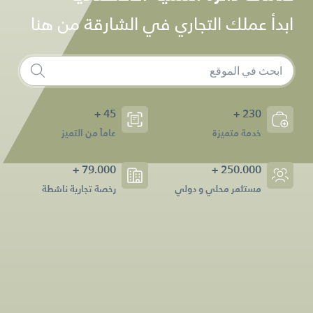
ابدأ عملك التجاري في الشارقة من هنا
45 +
230 +
خدمة متميزة
عاماً من التميز
79.000 +
250.000 +
مستثمر محلي و دولي
رخصة تجارية ناشطة