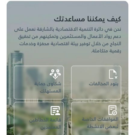
عرض جميع الخدمات
كيف يمكننا مساعدتك
نحن في دائرة التنمية الاقتصادية بالشارقة نعمل على
دعم رواد الأعمال والمستثمرين وتمكينهم من تحقيق
النجاح من خلال توفير بيئة اقتصادية محفزة وخدمات
رقمية متكاملة.
بنود المخالفات
شكاوى حماية
المستهلك
الموافقات الخاصة
قائمة الخطاطين
لبعض الانشطة
المعتمدين