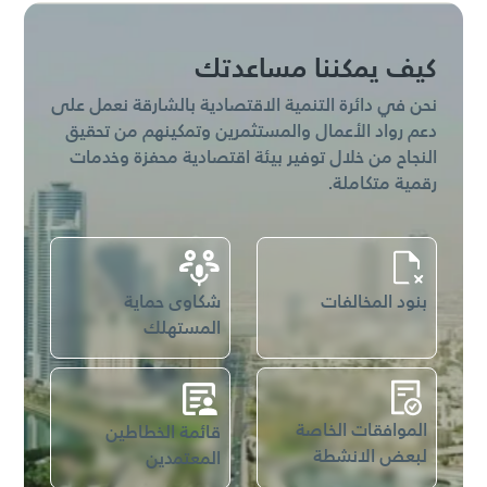
عرض جميع الخدمات
كيف يمكننا مساعدتك
نحن في دائرة التنمية الاقتصادية بالشارقة نعمل على
دعم رواد الأعمال والمستثمرين وتمكينهم من تحقيق
النجاح من خلال توفير بيئة اقتصادية محفزة وخدمات
رقمية متكاملة.
بنود المخالفات
شكاوى حماية
المستهلك
الموافقات الخاصة
قائمة الخطاطين
لبعض الانشطة
المعتمدين