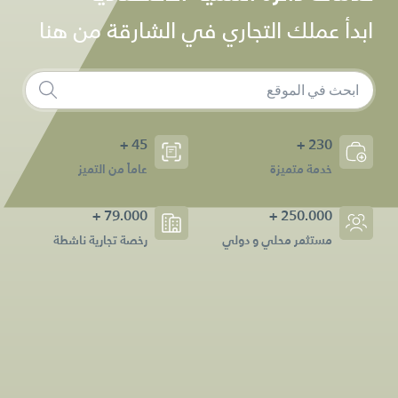
ابدأ عملك التجاري في الشارقة من هنا
45 +
230 +
خدمة متميزة
عاماً من التميز
79.000 +
250.000 +
مستثمر محلي و دولي
رخصة تجارية ناشطة